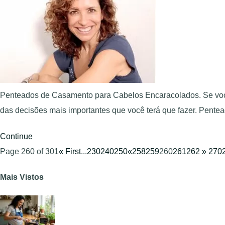
Penteados de Casamento para Cabelos Encaracolados. Se você
das decisões mais importantes que você terá que fazer. Pen
Continue
Page 260 of 301
« First
...
230
240
250
«
258
259
260
261
262
»
270
Mais Vistos