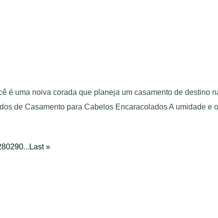
 é uma noiva corada que planeja um casamento de destino na 
teados de Casamento para Cabelos Encaracolados A umidade e
280
290
...
Last »