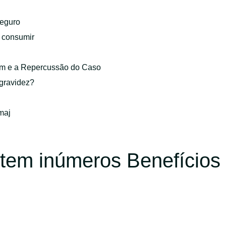
eguro
o consumir
gem e a Repercussão do Caso
 gravidez?
maj
tem inúmeros Benefícios