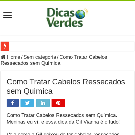
Grávida Pode Comer Pastrami? Saiba Quando o Consumo é S
Home
/
Sem categoria
/
Como Tratar Cabelos
Ressecados sem Química
8 Bebidas saudáveis e ricas em eletrólitos: quais são e quand
Você sabe o que é uma Economia Circular?
Como Tratar Cabelos Ressecados
Carta Psicografada de Isabella Nardoni : O que Diz a Mensa
sem Química
Grávida pode comer picles e alimentos em conserva durante 
Grávida pode comer Ceviche? Entenda os riscos na gravidez
Como Tratar Cabelos Ressecados sem Química.
Carta Psicografada João Hélio: Revelação, Paz e a Lei do Car
Meninas eu ví, e essa dica da Gil Vianna é o tudo!
Carta Psicografada de Eduardo Campos
Veja como a Gil deixou de ter cabelos ressecados