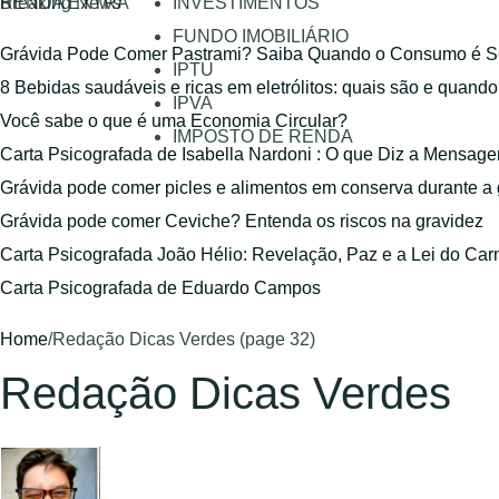
RENDA EXTRA
Breaking News
INVESTIMENTOS
FUNDO IMOBILIÁRIO
Grávida Pode Comer Pastrami? Saiba Quando o Consumo é S
IPTU
8 Bebidas saudáveis e ricas em eletrólitos: quais são e quand
IPVA
Você sabe o que é uma Economia Circular?
IMPOSTO DE RENDA
Carta Psicografada de Isabella Nardoni : O que Diz a Mensa
Grávida pode comer picles e alimentos em conserva durante a
Grávida pode comer Ceviche? Entenda os riscos na gravidez
Carta Psicografada João Hélio: Revelação, Paz e a Lei do Car
Carta Psicografada de Eduardo Campos
Home
/
Redação Dicas Verdes (page 32)
Redação Dicas Verdes