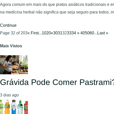
Agora comum em mais do que pratos asiáticos tradicionais e er
na medicina herbal não significa que seja seguro para todos, 
Continue
Page 32 of 203
« First
...
10
20
«
30
31
32
33
34
»
40
50
60
...
Last »
Mais Vistos
Grávida Pode Comer Pastrami
3 dias ago