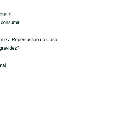
eguro
o consumir
gem e a Repercussão do Caso
 gravidez?
maj