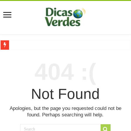
Grávida Pode Comer Pastrami? Saiba Quando o Consumo é S
404 :(
8 Bebidas saudáveis e ricas em eletrólitos: quais são e quand
Você sabe o que é uma Economia Circular?
Carta Psicografada de Isabella Nardoni : O que Diz a Mensa
Not Found
Grávida pode comer picles e alimentos em conserva durante 
Grávida pode comer Ceviche? Entenda os riscos na gravidez
Apologies, but the page you requested could not be
found. Perhaps searching will help.
Carta Psicografada João Hélio: Revelação, Paz e a Lei do Car
Carta Psicografada de Eduardo Campos